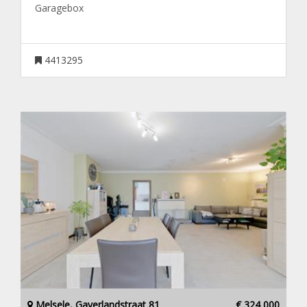
Garagebox
4413295
Melsele, Gaverlandstraat 81
€ 324 000