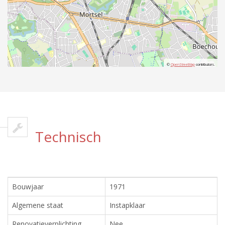
©
OpenStreetMap
contributors.
Technisch
Bouwjaar
1971
Algemene staat
Instapklaar
Renovatieverplichting
Nee