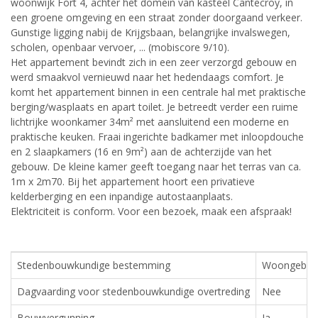
woonwijk Fort 4, achter het domein van kasteel Cantecroy, in
een groene omgeving en een straat zonder doorgaand verkeer.
Gunstige ligging nabij de Krijgsbaan, belangrijke invalswegen,
scholen, openbaar vervoer, ... (mobiscore 9/10).
Het appartement bevindt zich in een zeer verzorgd gebouw en
werd smaakvol vernieuwd naar het hedendaags comfort. Je
komt het appartement binnen in een centrale hal met praktische
berging/wasplaats en apart toilet. Je betreedt verder een ruime
lichtrijke woonkamer 34m² met aansluitend een moderne en
praktische keuken. Fraai ingerichte badkamer met inloopdouche
en 2 slaapkamers (16 en 9m²) aan de achterzijde van het
gebouw. De kleine kamer geeft toegang naar het terras van ca.
1m x 2m70. Bij het appartement hoort een privatieve
kelderberging en een inpandige autostaanplaats.
Elektriciteit is conform. Voor een bezoek, maak een afspraak!
Stedenbouwkundige bestemming
Woongebie
Dagvaarding voor stedenbouwkundige overtreding
Nee
Bouwvergunning
Ja