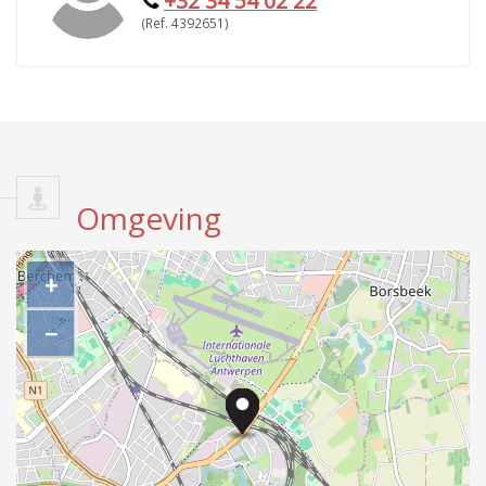
+32 34 54 02 22
(Ref. 4392651)
Omgeving
+
−