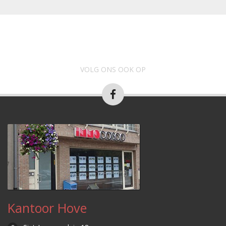
VOLG ONS OOK OP
Kantoor Hove