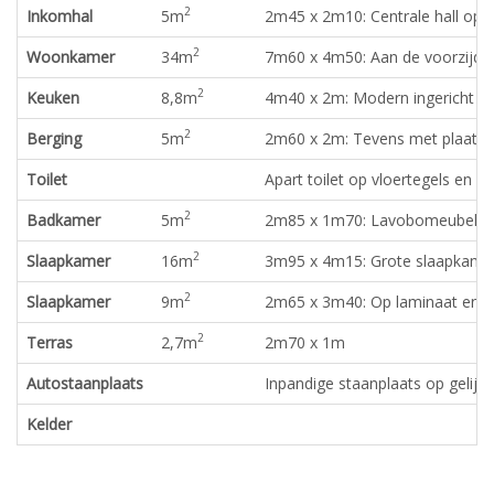
2
Inkomhal
5
m
2m45 x 2m10: Centrale hall op 
2
Woonkamer
34
m
7m60 x 4m50: Aan de voorzijde 
2
Keuken
8,8
m
4m40 x 2m: Modern ingericht en
2
Berging
5
m
2m60 x 2m: Tevens met plaats 
Toilet
Apart toilet op vloertegels en vo
2
Badkamer
5
m
2m85 x 1m70: Lavobomeubel e
2
Slaapkamer
16
m
3m95 x 4m15: Grote slaapkamer
2
Slaapkamer
9
m
2m65 x 3m40: Op laminaat en t
2
Terras
2,7
m
2m70 x 1m
Autostaanplaats
Inpandige staanplaats op gelijkv
Kelder