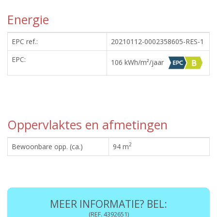
Energie
EPC ref.:
20210112-0002358605-RES-1
EPC:
106 kWh/m²/jaar
Oppervlaktes en afmetingen
2
Bewoonbare opp. (ca.)
94 m
MEER INFORMATIE? BEL:
(REF. 4392651)