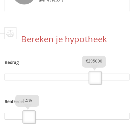
(Ref. 4392651)
Bereken je hypotheek
€295000
Bedrag
1.5%
Rentevoet