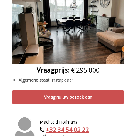
Vraagprijs:
€ 295 000
Algemene staat:
Instapklaar
Vraag nu uw bezoek aan
Machteld Hofmans
+32 34 54 02 22