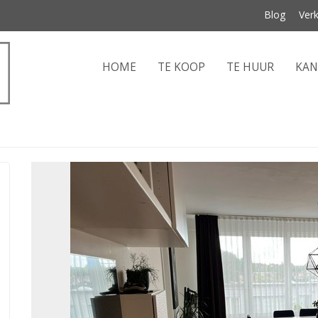
Blog
Ver
HOME
TE KOOP
TE HUUR
KA