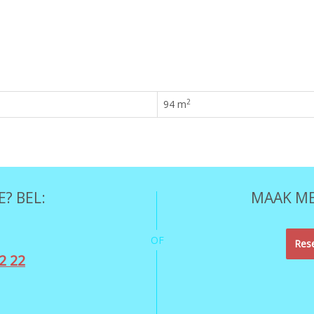
2
94 m
? BEL:
MAAK ME
OF
Rese
2 22