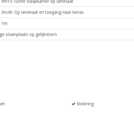
 4m15: Grote slaapkamer op laminaat
 3m40: Op laminaat en toegang naar terras
x 1m
ge staanplaats op gelijkvloers
net
Riolering