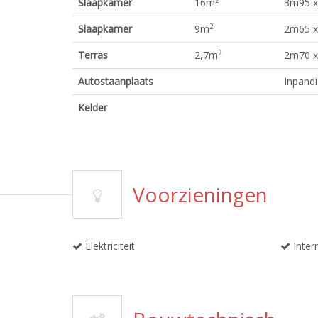
Slaapkamer
16
m
3m95 x
2
Slaapkamer
9
m
2m65 x
2
Terras
2,7
m
2m70 
Autostaanplaats
Inpandi
Kelder
Voorzieningen
Elektriciteit
Inter