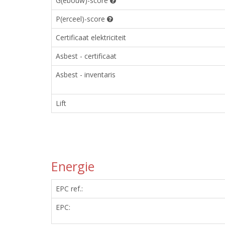
G(ebouw)-score
P(erceel)-score
Certificaat elektriciteit
Asbest - certificaat
Asbest - inventaris
Lift
Energie
EPC ref.:
EPC: