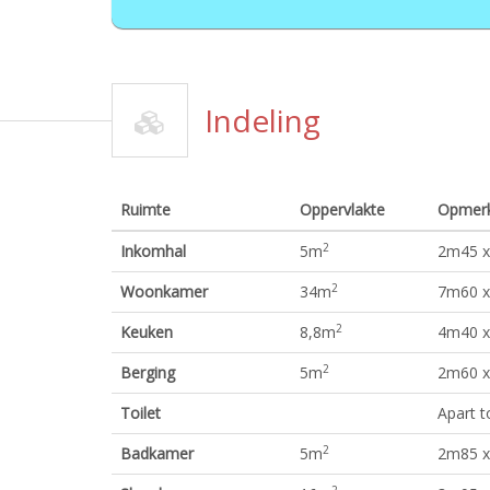
Indeling
Ruimte
Oppervlakte
Opmerk
2
Inkomhal
5
m
2m45 x 
2
Woonkamer
34
m
7m60 x 
2
Keuken
8,8
m
4m40 x
2
Berging
5
m
2m60 x
Toilet
Apart t
2
Badkamer
5
m
2m85 x
2