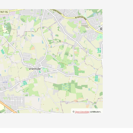
©
OpenStreetMap
contributors.