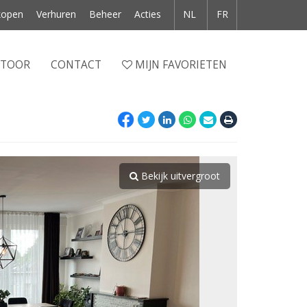
kopen
Verhuren
Beheer
Acties
NL
FR
NTOOR
CONTACT
MIJN FAVORIETEN
Bekijk uitvergroot